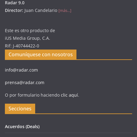
Radar 9.0
Director:
Juan Candelario
[más...]
Este es otro producto de
iUS Media Group, C.A.
Rif: J-40744422-0
Comuníquese con nosotros
info@radar.com
prensa@radar.com
O por formulario haciendo
clic aquí
.
Secciones
Acuerdos (Deals)