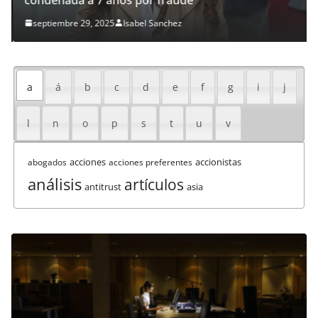
septiembre 29, 2025
Isabel Sanchez
a
á
b
c
d
e
f
g
i
j
l
n
o
p
s
t
u
v
acciones
accionistas
abogados
acciones preferentes
análisis
artículos
antitrust
asia