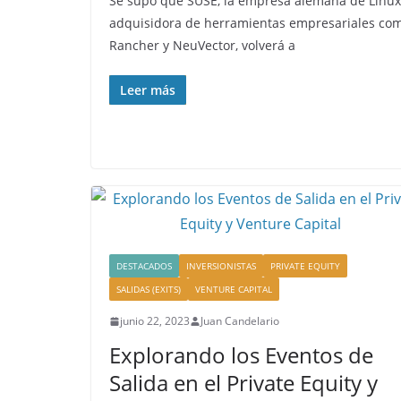
Se supo que SUSE, la empresa alemana de Linux
adquisidora de herramientas empresariales co
Rancher y NeuVector, volverá a
Leer más
DESTACADOS
INVERSIONISTAS
PRIVATE EQUITY
SALIDAS (EXITS)
VENTURE CAPITAL
junio 22, 2023
Juan Candelario
Explorando los Eventos de
Salida en el Private Equity y