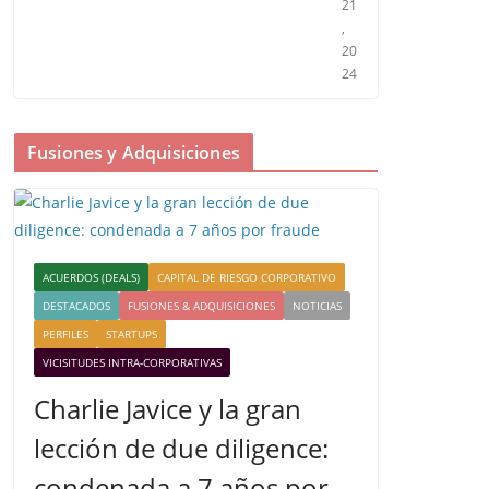
21
,
20
24
Fusiones y Adquisiciones
ACUERDOS (DEALS)
CAPITAL DE RIESGO CORPORATIVO
DESTACADOS
FUSIONES & ADQUISICIONES
NOTICIAS
PERFILES
STARTUPS
VICISITUDES INTRA-CORPORATIVAS
Charlie Javice y la gran
lección de due diligence:
condenada a 7 años por