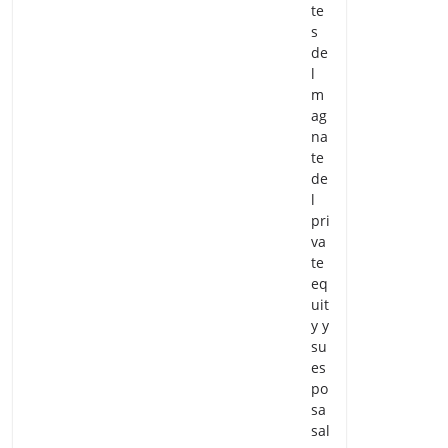
te
s
de
l
m
ag
na
te
de
l
pri
va
te
eq
uit
y y
su
es
po
sa
sal