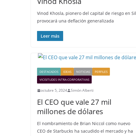
Vinod Khosla
Vinod Khosla, pionero del capital de riesgo en Sili
provocará una deflación generalizada
Leer más
DESTACADOS
IDEAS
NOTICIAS
PERFILES
VICISITUDES INTRA-CORPORATIVAS
octubre 5, 2024
Simón Alberti
El CEO que vale 27 mil
millones de dólares
El nombramiento de Brian Niccol como nuevo
CEO de Starbucks ha sacudido el mercado y ha