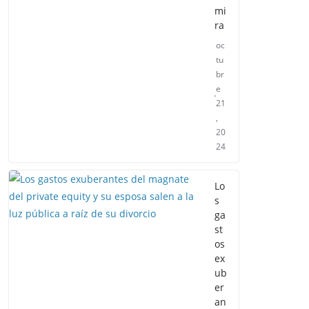
mi
ra
oc
tu
br
e
21
,
20
24
Lo
s
ga
st
os
ex
ub
er
an