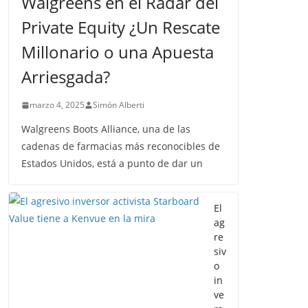
Walgreens en el Radar del
Private Equity ¿Un Rescate
Millonario o una Apuesta
Arriesgada?
marzo 4, 2025
Simón Alberti
Walgreens Boots Alliance, una de las
cadenas de farmacias más reconocibles de
Estados Unidos, está a punto de dar un
El
ag
re
siv
o
in
ve