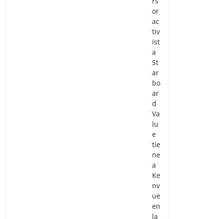
rs
or
ac
tiv
ist
a
St
ar
bo
ar
d
Va
lu
e
tie
ne
a
Ke
nv
ue
en
la