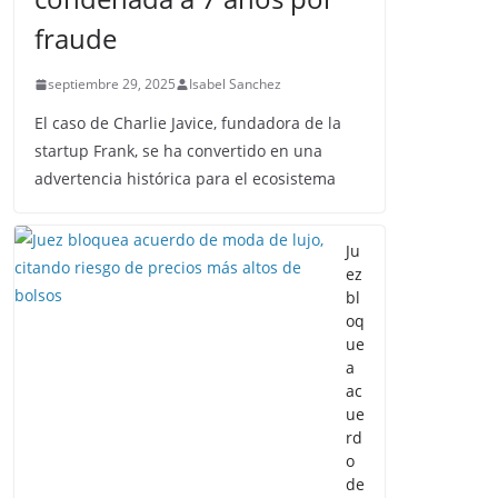
fraude
septiembre 29, 2025
Isabel Sanchez
El caso de Charlie Javice, fundadora de la
startup Frank, se ha convertido en una
advertencia histórica para el ecosistema
Ju
ez
bl
oq
ue
a
ac
ue
rd
o
de