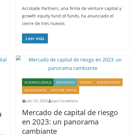
Accolade Partners, una firma de venture capital y
growth equity fund of funds, ha anunciado el
cierre de tres nuevos
Leer más
ACUERDOS (DEALS)
DESTACADOS
FONDOS
INVERSIONISTAS
SALIDAS (EXITS)
VENTURE CAPITAL
julio 16, 2023
Juan Candelario
Mercado de capital de riesgo
a
en 2023: un panorama
cambiante