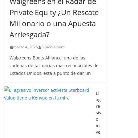
Walgreens en el Radar del
Private Equity ¿Un Rescate
Millonario o una Apuesta
Arriesgada?
marzo 4, 2025
Simón Alberti
Walgreens Boots Alliance, una de las
cadenas de farmacias más reconocibles de
Estados Unidos, está a punto de dar un
El
ag
re
siv
o
in
ve