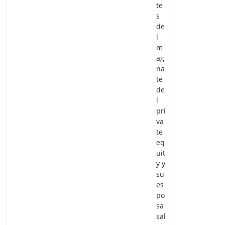
te
s
de
l
m
ag
na
te
de
l
pri
va
te
eq
uit
y y
su
es
po
sa
sal