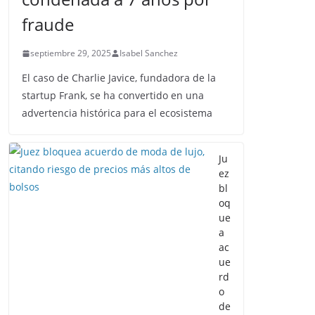
fraude
septiembre 29, 2025
Isabel Sanchez
El caso de Charlie Javice, fundadora de la
startup Frank, se ha convertido en una
advertencia histórica para el ecosistema
Ju
ez
bl
oq
ue
a
ac
ue
rd
o
de