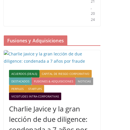
21
,
20
24
Fusiones y Adquisiciones
ACUERDOS (DEALS)
CAPITAL DE RIESGO CORPORATIVO
DESTACADOS
FUSIONES & ADQUISICIONES
NOTICIAS
PERFILES
STARTUPS
VICISITUDES INTRA-CORPORATIVAS
Charlie Javice y la gran
lección de due diligence:
condenada a 7 años por