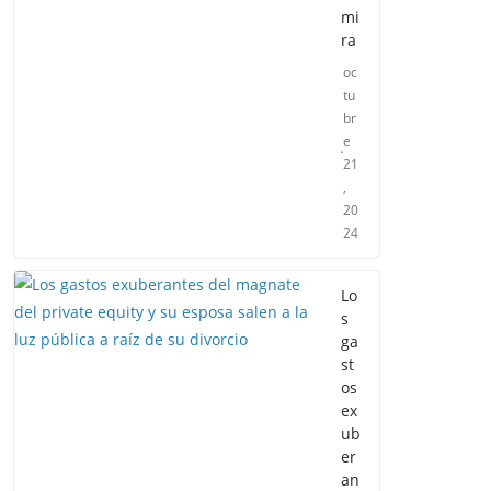
mi
ra
oc
tu
br
e
21
,
20
24
Lo
s
ga
st
os
ex
ub
er
an