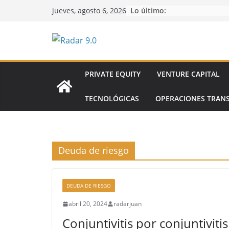
Saltar
Lo último:
jueves, agosto 6, 2026
al
contenido
PRIVATE EQUITY
VENTURE CAPITAL
TECNOLÓGICAS
OPERACIONES TRAN
Deuda de riesgo
DEUDA DE RIESGO
abril 20, 2024
radarjuan
Conjuntivitis por conjuntivitis