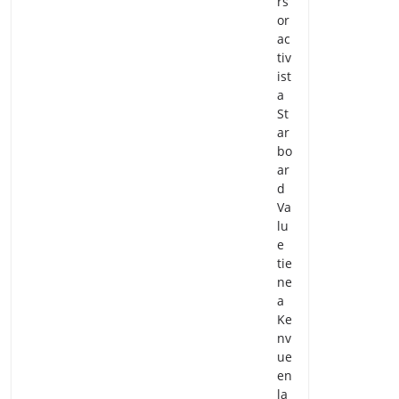
rs
or
ac
tiv
ist
a
St
ar
bo
ar
d
Va
lu
e
tie
ne
a
Ke
nv
ue
en
la