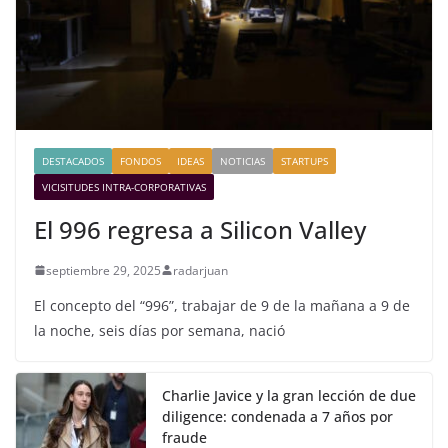
DESTACADOS
FONDOS
IDEAS
NOTICIAS
STARTUPS
VICISITUDES INTRA-CORPORATIVAS
El 996 regresa a Silicon Valley
septiembre 29, 2025
radarjuan
El concepto del “996”, trabajar de 9 de la mañana a 9 de
la noche, seis días por semana, nació
Charlie Javice y la gran lección de due
diligence: condenada a 7 años por
fraude