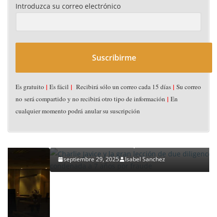
Introduzca su correo electrónico
Suscribirme
|
|
|
Es gratuito
Es fácil
Recibirá sólo un correo cada 15 días
Su correo
ACUERDOS (DEALS)
CAPITAL DE RIESGO CORPORATIVO
DESTACADOS
|
no será compartido y no recibirá otro tipo de información
En
FUSIONES & ADQUISICIONES
NOTICIAS
PERFILES
STARTUPS
cualquier momento podrá anular su suscripción
VICISITUDES INTRA-CORPORATIVAS
Charlie Javice y la gran lección de due diligence:
condenada a 7 años por fraude
septiembre 29, 2025
Isabel Sanchez