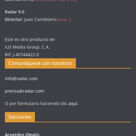
Radar 9.0
Director:
Juan Candelario
[más...]
Este es otro producto de
iUS Media Group, C.A.
Rif: J-40744422-0
Comuníquese con nosotros
info@radar.com
prensa@radar.com
O por formulario haciendo
clic aquí
.
Secciones
Acuerdos (Deals)