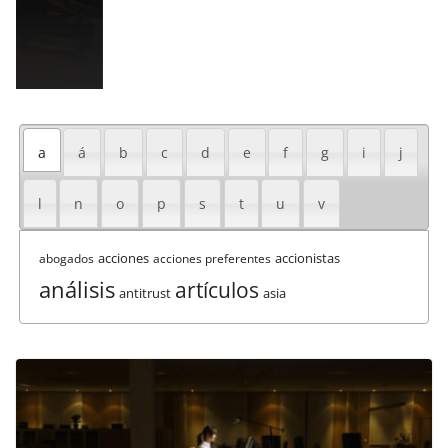
a
á
b
c
d
e
f
g
i
j
l
n
o
p
s
t
u
v
acciones
accionistas
abogados
acciones preferentes
análisis
artículos
antitrust
asia