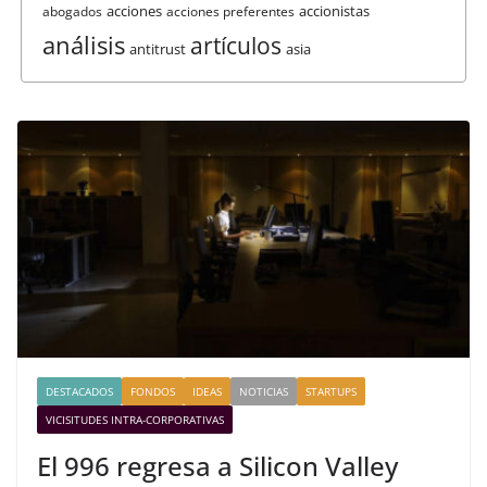
acciones
accionistas
abogados
acciones preferentes
análisis
artículos
antitrust
asia
DESTACADOS
FONDOS
IDEAS
NOTICIAS
STARTUPS
VICISITUDES INTRA-CORPORATIVAS
El 996 regresa a Silicon Valley