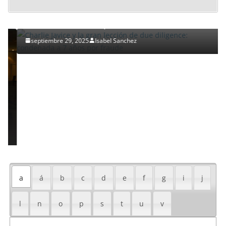
Charlie Javice y la gran lección de due diligence:
condenada a 7 años por fraude
septiembre 29, 2025
Isabel Sanchez
a
á
b
c
d
e
f
g
i
j
l
n
o
p
s
t
u
v