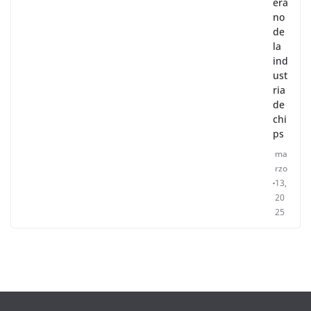
era
no
de
la
ind
ust
ria
de
chi
ps
ma
rzo
13,
20
25