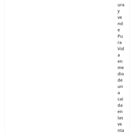
ura
y
ve
nd
e
Pu
ra
Vid
a
en
me
dio
de
un
a
caí
da
en
las
ve
nta