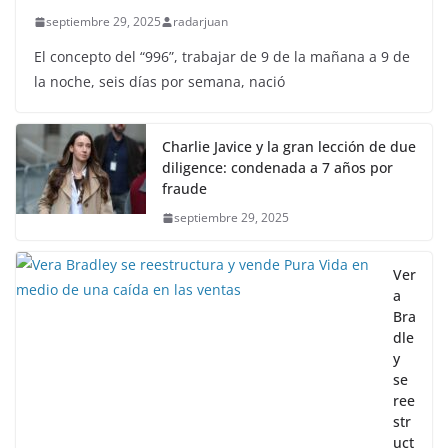
septiembre 29, 2025
radarjuan
El concepto del “996”, trabajar de 9 de la mañana a 9 de
la noche, seis días por semana, nació
Charlie Javice y la gran lección de due
diligence: condenada a 7 años por
fraude
septiembre 29, 2025
Ver
a
Bra
dle
y
se
ree
str
uct