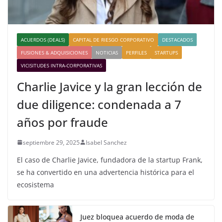
ACUERDOS (DEALS)
CAPITAL DE RIESGO CORPORATIVO
DESTACADOS
FUSIONES & ADQUISICIONES
NOTICIAS
PERFILES
STARTUPS
VICISITUDES INTRA-CORPORATIVAS
Charlie Javice y la gran lección de
due diligence: condenada a 7
años por fraude
septiembre 29, 2025
Isabel Sanchez
El caso de Charlie Javice, fundadora de la startup Frank,
se ha convertido en una advertencia histórica para el
ecosistema
Juez bloquea acuerdo de moda de