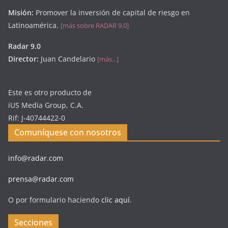
Misión:
Promover la inversión de capital de riesgo en
Latinoamérica.
[más sobre RADAR 9.0]
Radar 9.0
Director:
Juan Candelario
[más...]
Este es otro producto de
iUS Media Group, C.A.
Rif: J-40744422-0
Comuníquese con nosotros
info@radar.com
prensa@radar.com
O por formulario haciendo
clic aquí
.
Secciones