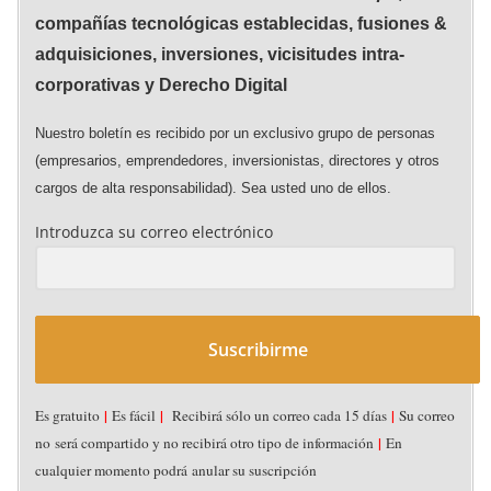
compañías tecnológicas establecidas, fusiones &
adquisiciones, inversiones, vicisitudes intra-
corporativas y Derecho Digital
Nuestro boletín es recibido por un exclusivo grupo de personas
(empresarios, emprendedores, inversionistas, directores y otros
cargos de alta responsabilidad). Sea usted uno de ellos.
Introduzca su correo electrónico
Suscribirme
|
|
|
Es gratuito
Es fácil
Recibirá sólo un correo cada 15 días
Su correo
ACUERDOS (DEALS)
CAPITAL DE RIESGO CORPORATIVO
DESTACADOS
|
no será compartido y no recibirá otro tipo de información
En
FUSIONES & ADQUISICIONES
NOTICIAS
PERFILES
STARTUPS
cualquier momento podrá anular su suscripción
VICISITUDES INTRA-CORPORATIVAS