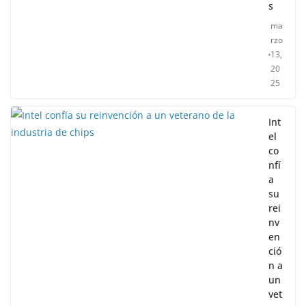
s
ma
rzo
13,
20
25
Int
el
co
nfí
a
su
rei
nv
en
ció
n a
un
vet