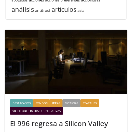
abogados
acciones preferentes
análisis
artículos
antitrust
asia
DESTACADOS
FONDOS
IDEAS
NOTICIAS
STARTUPS
VICISITUDES INTRA-CORPORATIVAS
El 996 regresa a Silicon Valley