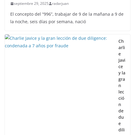
septiembre 29, 2025
radarjuan
El concepto del “996”, trabajar de 9 de la mañana a 9 de
la noche, seis días por semana, nació
Ch
arli
e
Javi
ce
y la
gra
n
lec
ció
n
de
du
e
dili