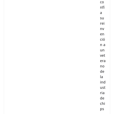
co
nfí
a
su
rei
nv
en
ció
n a
un
vet
era
no
de
la
ind
ust
ria
de
chi
ps