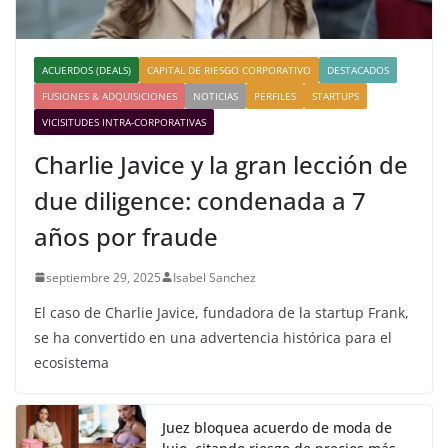
ACUERDOS (DEALS)
CAPITAL DE RIESGO CORPORATIVO
DESTACADOS
FUSIONES & ADQUISICIONES
NOTICIAS
PERFILES
STARTUPS
VICISITUDES INTRA-CORPORATIVAS
Charlie Javice y la gran lección de
due diligence: condenada a 7
años por fraude
septiembre 29, 2025
Isabel Sanchez
El caso de Charlie Javice, fundadora de la startup Frank,
se ha convertido en una advertencia histórica para el
ecosistema
Juez bloquea acuerdo de moda de