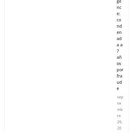
ge
nc
e:
co
nd
en
ad
a a
7
añ
os
por
fra
ud
e
sep
tie
mb
re
29,
20