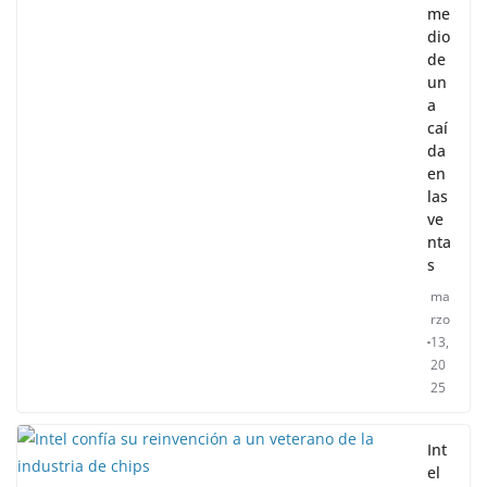
me
dio
de
un
a
caí
da
en
las
ve
nta
s
ma
rzo
13,
20
25
Int
el