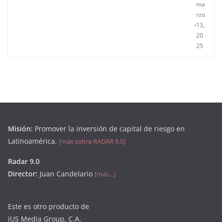
ma
rzo
13,
20
25
Misión:
Promover la inversión de capital de riesgo en
Latinoamérica.
[más sobre RADAR 9.0]
Radar 9.0
Director:
Juan Candelario
[más...]
Este es otro producto de
iUS Media Group, C.A.