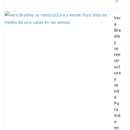
25
Ver
a
Bra
dle
y
se
ree
str
uct
ura
y
ve
nd
e
Pu
ra
Vid
a
en