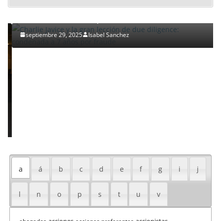
Charlie Javice y la gran lección de due diligence:
condenada a 7 años por fraude
septiembre 29, 2025
Isabel Sanchez
a
á
b
c
d
e
f
g
i
j
l
n
o
p
s
t
u
v
acciones
accionistas