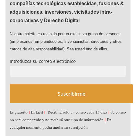
compañías tecnológicas establecidas, fusiones &
adquisiciones, inversiones, vicisitudes intra-
corporativas y Derecho Digital
Nuestro boletín es recibido por un exclusivo grupo de personas
(empresarios, emprendedores, inversionistas, directores y otros
cargos de alta responsabilidad). Sea usted uno de ellos.
Introduzca su correo electrónico
Suscribirme
|
|
|
Es gratuito
Es fácil
Recibirá sólo un correo cada 15 días
Su correo
ACUERDOS (DEALS)
CAPITAL DE RIESGO CORPORATIVO
DESTACADOS
|
no será compartido y no recibirá otro tipo de información
En
FUSIONES & ADQUISICIONES
NOTICIAS
PERFILES
STARTUPS
cualquier momento podrá anular su suscripción
VICISITUDES INTRA-CORPORATIVAS