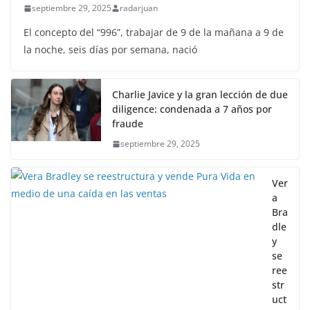
septiembre 29, 2025
radarjuan
El concepto del “996”, trabajar de 9 de la mañana a 9 de
la noche, seis días por semana, nació
Charlie Javice y la gran lección de due
diligence: condenada a 7 años por
fraude
septiembre 29, 2025
Ver
a
Bra
dle
y
se
ree
str
uct