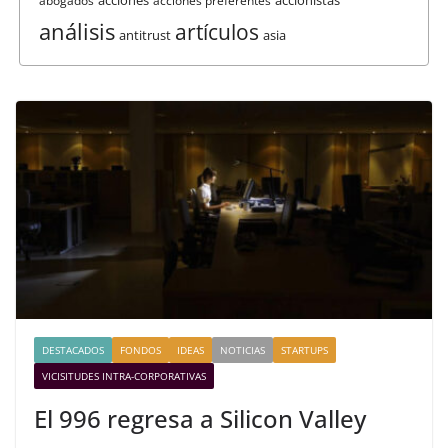
abogados
acciones preferentes
análisis
artículos
antitrust
asia
DESTACADOS
FONDOS
IDEAS
NOTICIAS
STARTUPS
VICISITUDES INTRA-CORPORATIVAS
El 996 regresa a Silicon Valley