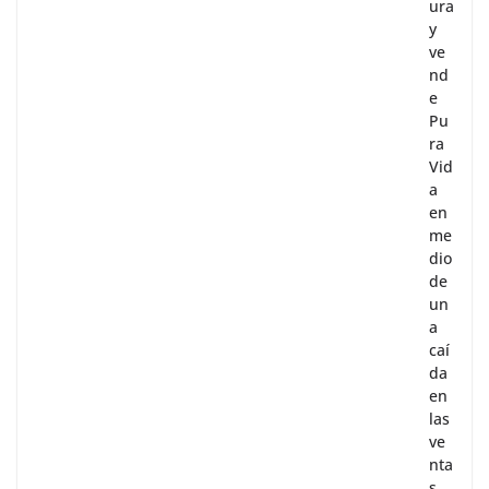
ura
y
ve
nd
e
Pu
ra
Vid
a
en
me
dio
de
un
a
caí
da
en
las
ve
nta
s