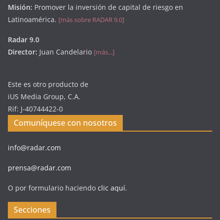
Misión:
Promover la inversión de capital de riesgo en
Latinoamérica.
[más sobre RADAR 9.0]
Radar 9.0
Director:
Juan Candelario
[más...]
Este es otro producto de
iUS Media Group, C.A.
Rif: J-40744422-0
Comuníquese con nosotros
info@radar.com
prensa@radar.com
O por formulario haciendo
clic aquí
.
Secciones