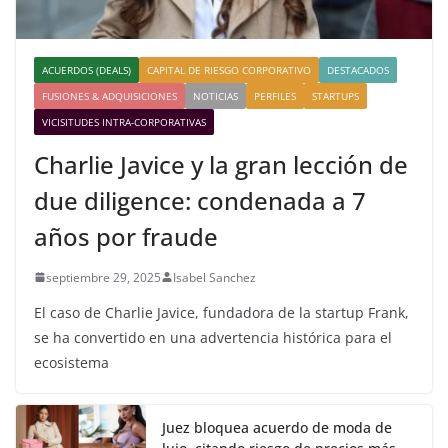
ACUERDOS (DEALS)
CAPITAL DE RIESGO CORPORATIVO
DESTACADOS
FUSIONES & ADQUISICIONES
NOTICIAS
PERFILES
STARTUPS
VICISITUDES INTRA-CORPORATIVAS
Charlie Javice y la gran lección de
due diligence: condenada a 7
años por fraude
septiembre 29, 2025
Isabel Sanchez
El caso de Charlie Javice, fundadora de la startup Frank,
se ha convertido en una advertencia histórica para el
ecosistema
Juez bloquea acuerdo de moda de