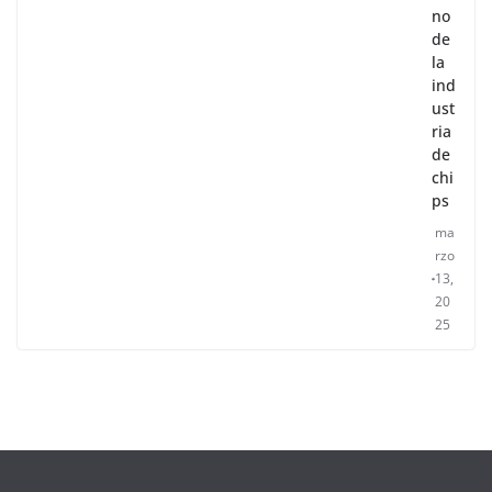
no
de
la
ind
ust
ria
de
chi
ps
ma
rzo
13,
20
25