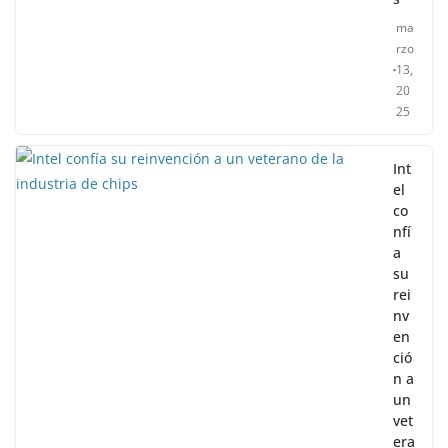
ma
rzo
13,
20
25
Int
el
co
nfí
a
su
rei
nv
en
ció
n a
un
vet
era