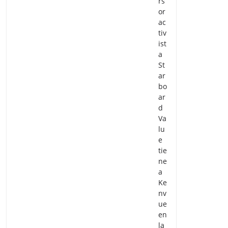
rs
or
ac
tiv
ist
a
St
ar
bo
ar
d
Va
lu
e
tie
ne
a
Ke
nv
ue
en
la