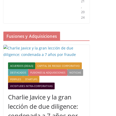
21
,
20
24
Fusiones y Adquisiciones
ACUERDOS (DEALS)
CAPITAL DE RIESGO CORPORATIVO
DESTACADOS
FUSIONES & ADQUISICIONES
NOTICIAS
PERFILES
STARTUPS
VICISITUDES INTRA-CORPORATIVAS
Charlie Javice y la gran
lección de due diligence:
condenada a 7 años por