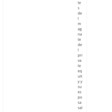
te
s
de
l
m
ag
na
te
de
l
pri
va
te
eq
uit
y y
su
es
po
sa
sal