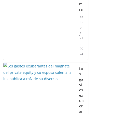
mi
ra
oc
tu
br
e
21
,
20
24
Lo
s
ga
st
os
ex
ub
er
an