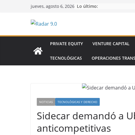
Saltar
Lo último:
jueves, agosto 6, 2026
al
contenido
PRIVATE EQUITY
VENTURE CAPITAL
TECNOLÓGICAS
OPERACIONES TRAN
NOTICIAS
TECNOLÓGICAS Y DERECHO
Sidecar demandó a Ub
anticompetitivas