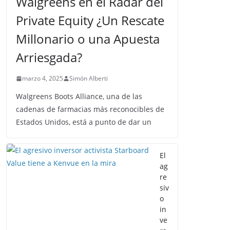
Walgreens en el Radar del
Private Equity ¿Un Rescate
Millonario o una Apuesta
Arriesgada?
marzo 4, 2025
Simón Alberti
Walgreens Boots Alliance, una de las
cadenas de farmacias más reconocibles de
Estados Unidos, está a punto de dar un
El
ag
re
siv
o
in
ve