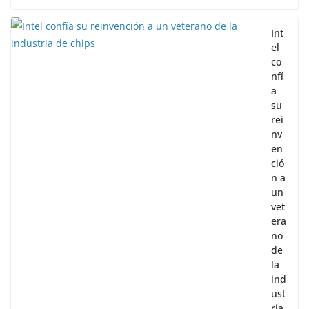
Int
el
co
nfí
a
su
rei
nv
en
ció
n a
un
vet
era
no
de
la
ind
ust
ria