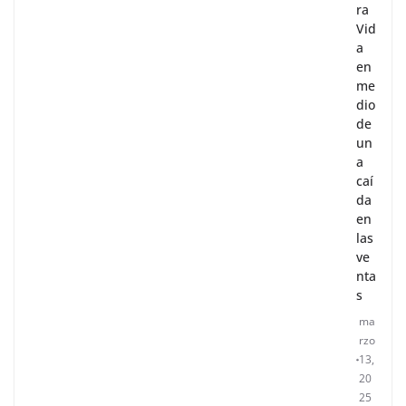
ra
Vid
a
en
me
dio
de
un
a
caí
da
en
las
ve
nta
s
ma
rzo
13,
20
25