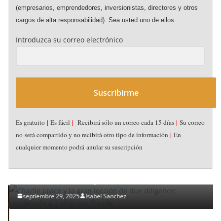
(empresarios, emprendedores, inversionistas, directores y otros
cargos de alta responsabilidad). Sea usted uno de ellos.
Introduzca su correo electrónico
Suscribirme
|
|
|
Es gratuito
Es fácil
Recibirá sólo un correo cada 15 días
Su correo
ACUERDOS (DEALS)
CAPITAL DE RIESGO CORPORATIVO
DESTACADOS
|
no será compartido y no recibirá otro tipo de información
En
FUSIONES & ADQUISICIONES
NOTICIAS
PERFILES
STARTUPS
cualquier momento podrá anular su suscripción
VICISITUDES INTRA-CORPORATIVAS
Charlie Javice y la gran lección de due diligence:
condenada a 7 años por fraude
septiembre 29, 2025
Isabel Sanchez