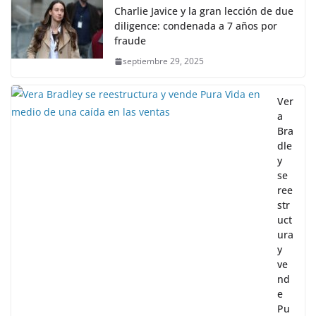
Charlie Javice y la gran lección de due
diligence: condenada a 7 años por
fraude
septiembre 29, 2025
Ver
a
Bra
dle
y
se
ree
str
uct
ura
y
ve
nd
e
Pu