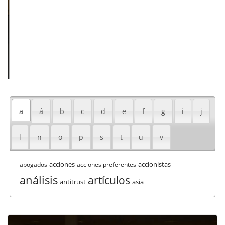
a
á
b
c
d
e
f
g
i
j
l
n
o
p
s
t
u
v
acciones
accionistas
abogados
acciones preferentes
análisis
artículos
antitrust
asia