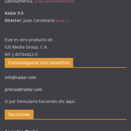
Latinoamérica.
[más sobre RADAR 9.0]
Radar 9.0
Director:
Juan Candelario
[más...]
Este es otro producto de
iUS Media Group, C.A.
Rif: J-40744422-0
Comuníquese con nosotros
info@radar.com
prensa@radar.com
O por formulario haciendo
clic aquí
.
Secciones