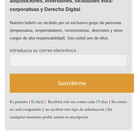
adquisiciones, inversiones, vicisitudes intra-
corporativas y Derecho Digital
Nuestro boletín es recibido por un exclusivo grupo de personas
(empresarios, emprendedores, inversionistas, directores y otros
cargos de alta responsabilidad). Sea usted uno de ellos.
Introduzca su correo electrónico
Suscribirme
|
|
|
Es gratuito
Es fácil
Recibirá sólo un correo cada 15 días
Su correo
ACUERDOS (DEALS)
CAPITAL DE RIESGO CORPORATIVO
DESTACADOS
|
no será compartido y no recibirá otro tipo de información
En
FUSIONES & ADQUISICIONES
NOTICIAS
PERFILES
STARTUPS
cualquier momento podrá anular su suscripción
VICISITUDES INTRA-CORPORATIVAS
Charlie Javice y la gran lección de due diligence: