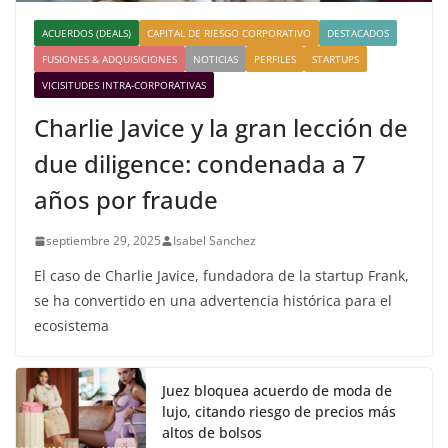
ACUERDOS (DEALS)
CAPITAL DE RIESGO CORPORATIVO
DESTACADOS
FUSIONES & ADQUISICIONES
NOTICIAS
PERFILES
STARTUPS
VICISITUDES INTRA-CORPORATIVAS
Charlie Javice y la gran lección de
due diligence: condenada a 7
años por fraude
septiembre 29, 2025
Isabel Sanchez
El caso de Charlie Javice, fundadora de la startup Frank,
se ha convertido en una advertencia histórica para el
ecosistema
Juez bloquea acuerdo de moda de
lujo, citando riesgo de precios más
altos de bolsos