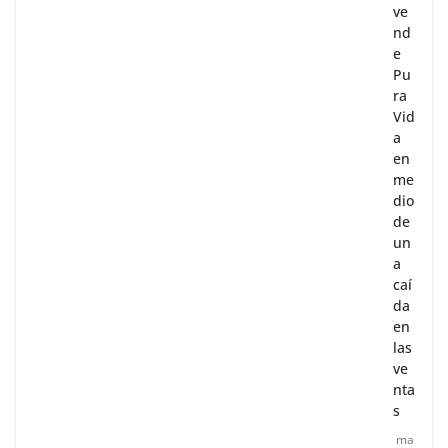
ve
nd
e
Pu
ra
Vid
a
en
me
dio
de
un
a
caí
da
en
las
ve
nta
s
ma