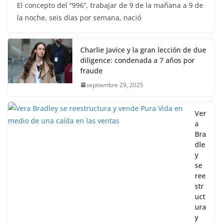
El concepto del “996”, trabajar de 9 de la mañana a 9 de
la noche, seis días por semana, nació
Charlie Javice y la gran lección de due
diligence: condenada a 7 años por
fraude
septiembre 29, 2025
Ver
a
Bra
dle
y
se
ree
str
uct
ura
y