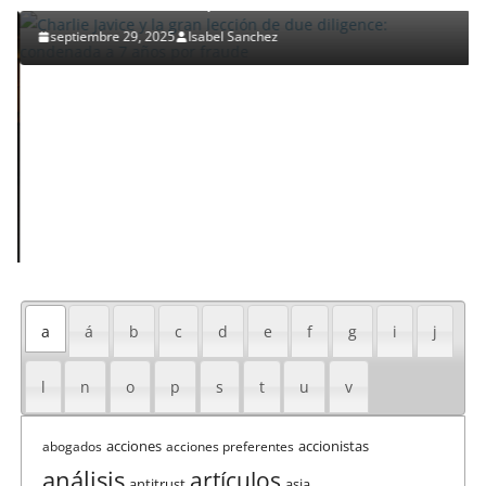
condenada a 7 años por fraude
septiembre 29, 2025
Isabel Sanchez
a
á
b
c
d
e
f
g
i
j
l
n
o
p
s
t
u
v
acciones
accionistas
abogados
acciones preferentes
análisis
artículos
antitrust
asia