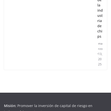
la
ind
ust
ria
de
chi
ps
ma
rzo
13,
20
25
Misión:
Promover la inversión de capital de riesgo en