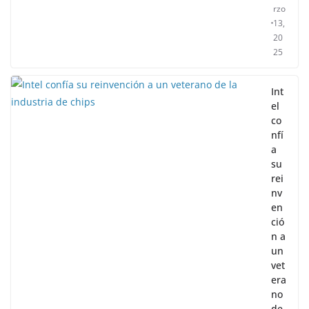
rzo
13,
20
25
Int
el
co
nfí
a
su
rei
nv
en
ció
n a
un
vet
era
no
de