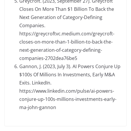
Greycroft. (2023, September 27). Greycroft
Closes On More Than $1 Billion To Back the
Next Generation of Category-Defining
Companies.
https://greycroftvc.medium.com/greycroft-
closes-on-more-than-1-billion-to-back-the-
next-generation-of-category-defining-
companies-2702dea76be5
Gannon, J. (2023, July 3). AI Powers Conjure Up
$100s Of Millions In Investments, Early M&A
Exits. LinkedIn.
https://www.linkedin.com/pulse/ai-powers-
conjure-up-100s-millions-investments-early-
ma-john-gannon