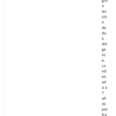
gra
n
lec
ció
n
de
du
e
dili
ge
nc
e:
co
nd
en
ad
a a
7
añ
os
por
fra