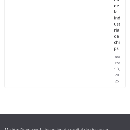
de
la
ind
ust
ria
de
chi
ps
ma
rzo
13,
20
25
Misión:
Promover la inversión de capital de riesgo en