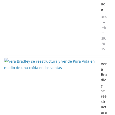
ud
e
sep
tie
mb
re
29,
20
25
Ver
a
Bra
dle
y
se
ree
str
uct
ura