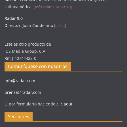
Latinoamérica.
[más sobre RADAR 9.0]
Radar 9.0
Director:
Juan Candelario
[más...]
Este es otro producto de
iUS Media Group, C.A.
Rif: J-40744422-0
Comuníquese con nosotros
info@radar.com
prensa@radar.com
O por formulario haciendo
clic aquí
.
Secciones