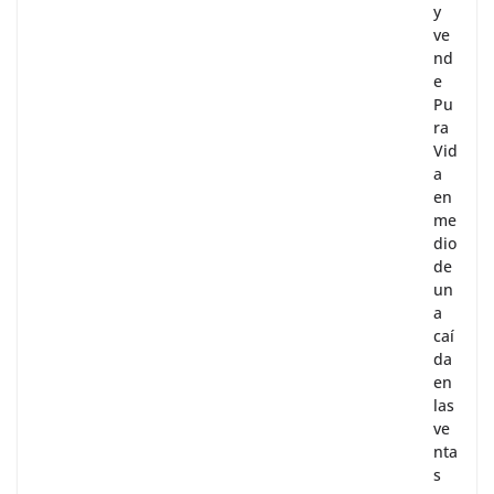
y
ve
nd
e
Pu
ra
Vid
a
en
me
dio
de
un
a
caí
da
en
las
ve
nta
s