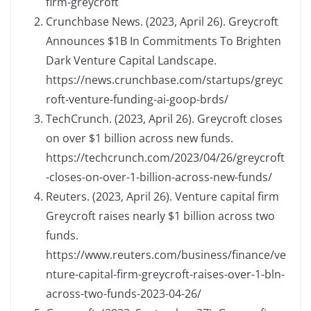
firm-greycroft
Crunchbase News. (2023, April 26). Greycroft
Announces $1B In Commitments To Brighten
Dark Venture Capital Landscape.
https://news.crunchbase.com/startups/greyc
roft-venture-funding-ai-goop-brds/
TechCrunch. (2023, April 26). Greycroft closes
on over $1 billion across new funds.
https://techcrunch.com/2023/04/26/greycroft
-closes-on-over-1-billion-across-new-funds/
Reuters. (2023, April 26). Venture capital firm
Greycroft raises nearly $1 billion across two
funds.
https://www.reuters.com/business/finance/ve
nture-capital-firm-greycroft-raises-over-1-bln-
across-two-funds-2023-04-26/