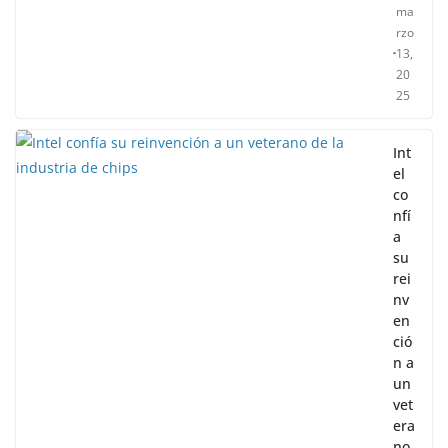
ma
rzo
13,
20
25
Int
el
co
nfí
a
su
rei
nv
en
ció
n a
un
vet
era
no