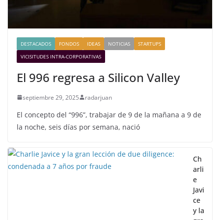
DESTACADOS
FONDOS
IDEAS
NOTICIAS
STARTUPS
VICISITUDES INTRA-CORPORATIVAS
El 996 regresa a Silicon Valley
septiembre 29, 2025
radarjuan
El concepto del “996”, trabajar de 9 de la mañana a 9 de
la noche, seis días por semana, nació
Ch
arli
e
Javi
ce
y la