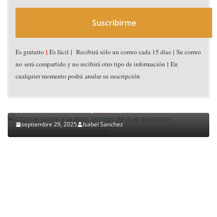
Suscribirme
|
|
|
Es gratuito
Es fácil
Recibirá sólo un correo cada 15 días
Su correo
ACUERDOS (DEALS)
CAPITAL DE RIESGO CORPORATIVO
DESTACADOS
|
no será compartido y no recibirá otro tipo de información
En
FUSIONES & ADQUISICIONES
NOTICIAS
PERFILES
STARTUPS
cualquier momento podrá anular su suscripción
VICISITUDES INTRA-CORPORATIVAS
Charlie Javice y la gran lección de due diligence:
condenada a 7 años por fraude
septiembre 29, 2025
Isabel Sanchez